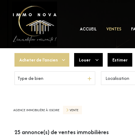
ACCUEIL
VENTES
F
Acheter
de l'ancien
Louer
Estimer
Type de bien
De l'ancien
à l'année
De l'immo pro
AGENCE IMMOBILIÈRE À ISSOIRE
VENTE
25
annonce(s) de ventes immobilières