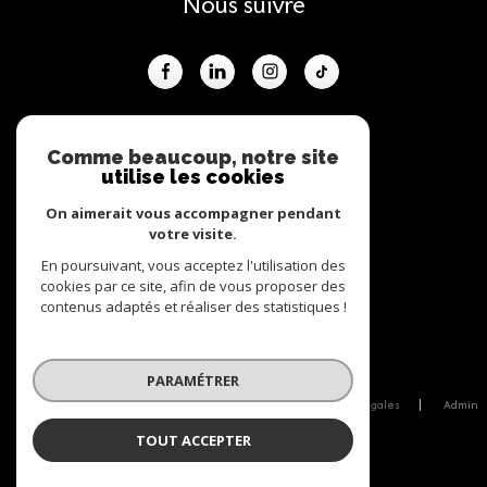
Nous suivre
ADHÉRENTS
Comme beaucoup, notre site
utilise les cookies
Nous adhérons
On aimerait vous accompagner pendant
votre visite.
En poursuivant, vous acceptez l'utilisation des
cookies par ce site, afin de vous proposer des
contenus adaptés et réaliser des statistiques !
© 2026 | Tous droits réservés
PARAMÉTRER
Nos honoraires
Nos partenaires
Mentions légales
Admin
Politique RGPD
Cookies
TOUT ACCEPTER
Réalisé par :