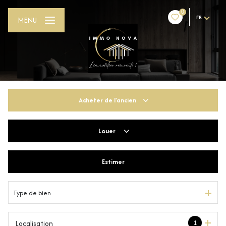
0
FR
MENU
Acheter
de l'ancien
Louer
De l'ancien
De l'immo pro
Estimer
à l'année
Type de bien
1
Localisation