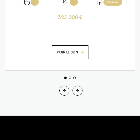
1
1
8056 m²
325 000 €
VOIR LE BIEN