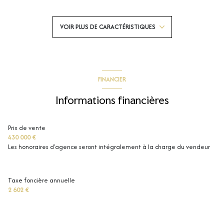
4 chambre(s)
VOIR PLUS DE CARACTÉRISTIQUES
1 salle(s) d'eau
construit en 1983
FINANCIER
cuisine américaine (équipée)
Informations financières
Chauffage central : chaudière (gaz de ville)
Prix de vente
430 000 €
Les honoraires d'agence seront intégralement à la charge du vendeur
1 garage(s)
2 parking(s)
Taxe foncière annuelle
2 602 €
2 niveau(x)