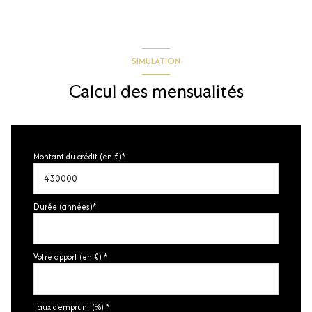
1 étage(s)
cave
SIMULATION
terrasse
Calcul des mensualités
interphone
Montant du crédit (en €)*
Durée (années)*
Votre apport (en €) *
Taux d'emprunt (%) *