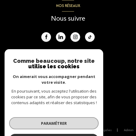
NOS RÉSEAUX
Nous suivre
ADHÉRENTS
Comme beaucoup, notre site
utilise les cookies
Nous adhérons
On aimerait vous accompagner pendant
votre visite.
En poursuivant, vous acceptez l'utilisation des
cookies par ce site, afin de vous proposer des
contenus adaptés et réaliser des statistiques !
© 2026 | Tous droits réservés
PARAMÉTRER
Nos honoraires
Nos partenaires
Mentions légales
Admin
Politique RGPD
Cookies