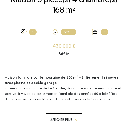
168 m²
1
689 m²
1
430 000 €
Réf
84
Maison familiale contemporaine de 168 m² – Entièrement rénovée
avec piscine et double garage
Située sur la commune de Le Cendre, dans un environnement calme et
sans vis-à-vis, cette belle maison familiale des années 80 a bénéficié
d'une rénovation complète et d'une extension réalisées avec soin en
2012. Elle offre aujourd'hui 168 m² habitables
,
de beaux volumes et des
prestations de qualité, sans aucun travaux à prévoir.
Dès l'entrée, vous serez séduits par une vaste pièce de vie baignée de
AFFICHER PLUS
lumière de 52 m², réunissant salon, séjour et cuisine ouverte dans une
ambiance conviviale et contemporaine. Réalisée sur mesure par un